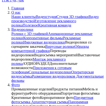
Главная
О нас
Наши клиенты
Видеостудия
Студия 3D графики
Видео
производство
Изготовление рекламного
ролика
Полезное
Креативная команда
Видеоролики
Ролики с 3D графикой
Анимационные рекламные
ролики
Корпоративные фильмы
Рекламные
ролики
Имиджевые видеоролики
Видеоролики со
сценарием заказчика
Вирусные ролики
Образцы
компьютерной графики
Переводы
видеороликов
Видеосъемка мероприятий
Выставочные
видеоролики
Монтаж рекламного
ролика
АУДИОРАЗДЕЛ
Дополнительные
возможности
Приложения к сотовым
телефонам
Социальные видеоролики
Операторская
видеосъёмка
Размещение видеороликов
Документальные
фильмы
Фото
Промышленные изделия
Продукты питания
Мебель и
фурнитура
Фото оборудования
Портретная фотосъёмка
Креативные фото
Корпоративное фото
Предметная
фотосъемка
Архитектурная съемка
Панорамная