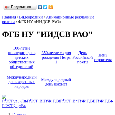
Поделиться…
Главная
/
Видеоролики
/
Анимационные рекламные
ролики
/ ФГБ НУ «ИИДСВ РАО»
ФГБ НУ "ИИДСВ РАО"
100-летие
пионерии, день
350-летие со дня
День
День
детских
рождения Петра
Российской
строителя
общественных
1
почты
объединений
Международный
Международный
день коренных
день шахмат
народов
Главная