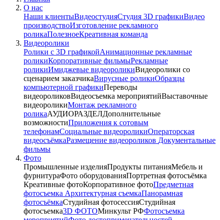
О нас
Наши клиенты
Видеостудия
Студия 3D графики
Видео
производство
Изготовление рекламного
ролика
Полезное
Креативная команда
Видеоролики
Ролики с 3D графикой
Анимационные рекламные
ролики
Корпоративные фильмы
Рекламные
ролики
Имиджевые видеоролики
Видеоролики со
сценарием заказчика
Вирусные ролики
Образцы
компьютерной графики
Переводы
видеороликов
Видеосъемка мероприятий
Выставочные
видеоролики
Монтаж рекламного
ролика
АУДИОРАЗДЕЛ
Дополнительные
возможности
Приложения к сотовым
телефонам
Социальные видеоролики
Операторская
видеосъёмка
Размещение видеороликов
Документальные
фильмы
Фото
Промышленные изделия
Продукты питания
Мебель и
фурнитура
Фото оборудования
Портретная фотосъёмка
Креативные фото
Корпоративное фото
Предметная
фотосъемка
Архитектурная съемка
Панорамная
фотосъёмка
Студийная фотосессия
Студийная
фотосъемка
3D ФОТО
Минкульт РФ
Фотосъемка
мероприятий
Фото достопримечательностей