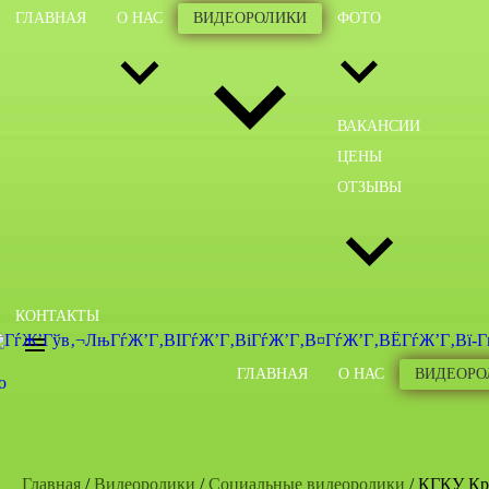
ГЛАВНАЯ
О НАС
ВИДЕОРОЛИКИ
ФОТО
ВАКАНСИИ
ЦЕНЫ
ОТЗЫВЫ
КОНТАКТЫ
ГЛАВНАЯ
О НАС
ВИДЕОРО
Главная
/
Видеоролики
/
Социальные видеоролики
/ КГКУ Кра