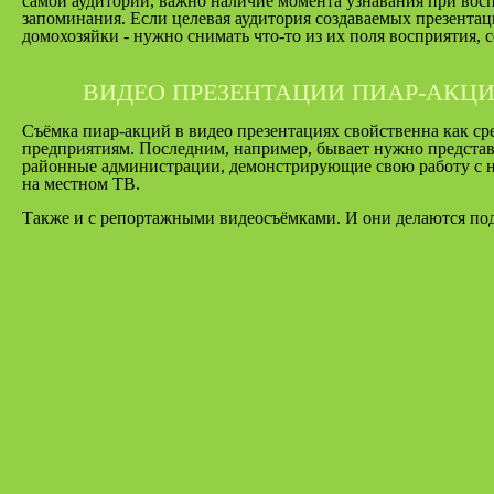
самой аудитории, важно наличие момента узнавания при воспри
запоминания. Если целевая аудитория создаваемых презента
домохозяйки - нужно снимать что-то из их поля восприятия, с
ВИДЕО ПРЕЗЕНТАЦИИ ПИАР-АКЦ
Съёмка пиар-акций в видео презентациях свойственна как с
предприятиям. Последним, например, бывает нужно представи
районные администрации, демонстрирующие свою работу с на
на местном ТВ.
Также и с репортажными видеосъёмками. И они делаются по