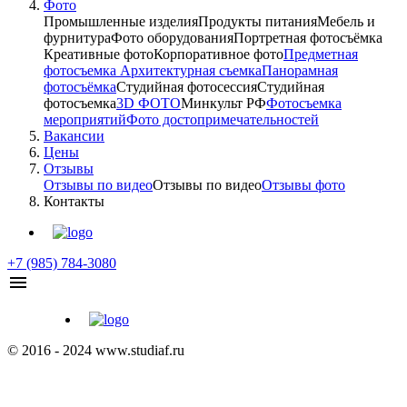
Фото
Промышленные изделия
Продукты питания
Мебель и
фурнитура
Фото оборудования
Портретная фотосъёмка
Креативные фото
Корпоративное фото
Предметная
фотосъемка
Архитектурная съемка
Панорамная
фотосъёмка
Студийная фотосессия
Студийная
фотосъемка
3D ФОТО
Минкульт РФ
Фотосъемка
мероприятий
Фото достопримечательностей
Вакансии
Цены
Отзывы
Отзывы по видео
Отзывы по видео
Отзывы фото
Контакты
+7 (985) 784-3080
© 2016 - 2024 www.studiaf.ru