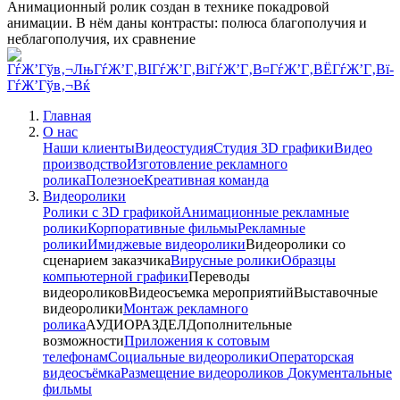
Анимационный ролик создан в технике покадровой
анимации. В нём даны контрасты: полюса благополучия и
неблагополучия, их сравнение
Главная
О нас
Наши клиенты
Видеостудия
Студия 3D графики
Видео
производство
Изготовление рекламного
ролика
Полезное
Креативная команда
Видеоролики
Ролики с 3D графикой
Анимационные рекламные
ролики
Корпоративные фильмы
Рекламные
ролики
Имиджевые видеоролики
Видеоролики со
сценарием заказчика
Вирусные ролики
Образцы
компьютерной графики
Переводы
видеороликов
Видеосъемка мероприятий
Выставочные
видеоролики
Монтаж рекламного
ролика
АУДИОРАЗДЕЛ
Дополнительные
возможности
Приложения к сотовым
телефонам
Социальные видеоролики
Операторская
видеосъёмка
Размещение видеороликов
Документальные
фильмы