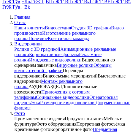
Главная
О нас
Наши клиенты
Видеостудия
Студия 3D графики
Видео
производство
Изготовление рекламного
ролика
Полезное
Креативная команда
Видеоролики
Ролики с 3D графикой
Анимационные рекламные
ролики
Корпоративные фильмы
Рекламные
ролики
Имиджевые видеоролики
Видеоролики со
сценарием заказчика
Вирусные ролики
Образцы
компьютерной графики
Переводы
видеороликов
Видеосъемка мероприятий
Выставочные
видеоролики
Монтаж рекламного
ролика
АУДИОРАЗДЕЛ
Дополнительные
возможности
Приложения к сотовым
телефонам
Социальные видеоролики
Операторская
видеосъёмка
Размещение видеороликов
Документальные
фильмы
Фото
Промышленные изделия
Продукты питания
Мебель и
фурнитура
Фото оборудования
Портретная фотосъёмка
Креативные фото
Корпоративное фото
Предметная